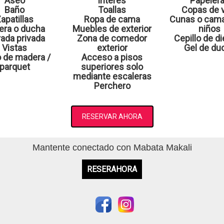
Aseo
interés
Papeler
Baño
Toallas
Copas de 
apatillas
Ropa de cama
Cunas o cama
era o ducha
Muebles de exterior
niños
rada privada
Zona de comedor
Cepillo de d
Vistas
exterior
Gel de du
 de madera /
Acceso a pisos
parquet
superiores solo
mediante escaleras
Perchero
RESERVAR AHORA
Mantente conectado con Mabata Makali
RESERAHORA