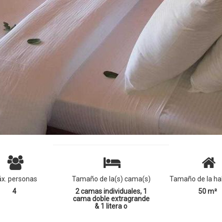
x. personas
Tamaño de la(s) cama(s)
Tamaño de la ha
4
2 camas individuales, 1
50 m²
cama doble extragrande
& 1 litera o