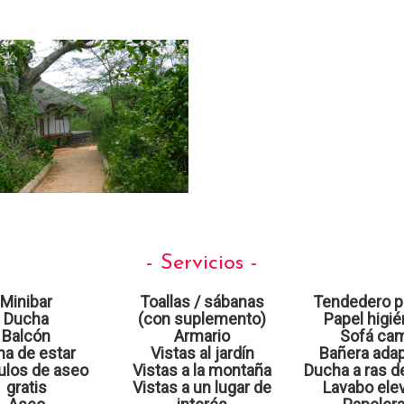
- Servicios -
Minibar
Toallas / sábanas
Tendedero po
Ducha
(con suplemento)
Papel higié
Balcón
Armario
Sofá ca
a de estar
Vistas al jardín
Bañera ada
culos de aseo
Vistas a la montaña
Ducha a ras d
gratis
Vistas a un lugar de
Lavabo ele