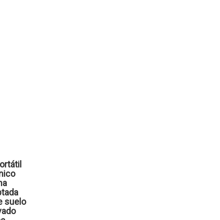
rtátil
nico
ma
ptada
e suelo
vado