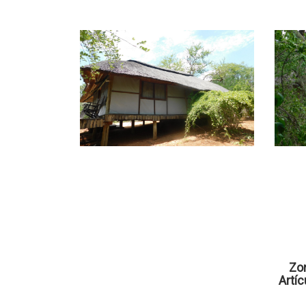
Zon
Artí