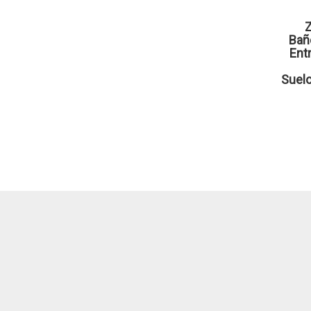
Z
Bañ
Ent
Suelo