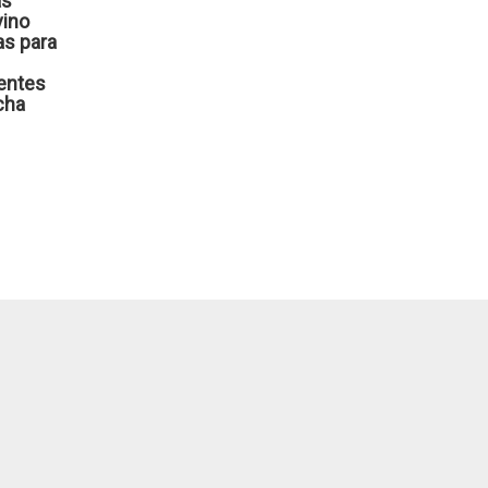
as
vino
s para
ientes
cha