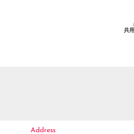
共
Address